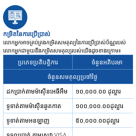
កម្រិតនៃការប្រើប្រាស់
លោកអ្នកអាចគ្រប់គ្រងកម្រិតសមតុល្យនៃការប្រើប្រាស់ប័ណ្ណរបស់
លោកអ្នកជាមួយនឹងកម្រិតសមតុល្យរបស់យើងដូចខាងក្រោម៖
ប្រភេទប្រតិបត្តិការ
ចំនួនអតិបរមា
ចំនួនសមតុល្យប្រចាំថ្ងៃ
ដកប្រាក់តាមម៉ាស៊ីនអេធីអឹម
១០,០០០.០០ ដុល្លារ
ទូទាត់តាមម៉ាស៊ីនឆូតកាត
១០០,០០០.០០ដុល្លារ
ទូទាត់តាមអនឡាញ
៥០,០០០.០០ដុល្លារ
ទទួលប្រាក់ តាមសេវា VISA