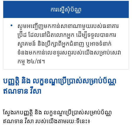
ការស្នើសុំប័ណ្ណ
សូមអញ្ជើញមកកាន់សាខាណាមួយរបស់ធនាគារ
ប្រ៊ីដ ដែលនៅជិតលោកអ្នក ដើម្បីទទួលបានការ
ស្វាគមន៍ និងប្រឹក្សាពីអ្នកជំនាញ ឬអាចទំនាក់
ទំនងមកកាន់លេខទូរសព្ទរបស់យើងសម្រាប់សេវា
កម្ម ២៤/៧។
បញ្ញត្តិ និង លក្ខខណ្ឌប្រើប្រាស់សម្រាប់ប័ណ្ណ
ឥណទាន វីសា
ស្វែងរកបញ្ញត្តិ និង លក្ខខណ្ឌប្រើប្រាស់សម្រាប់ប័ណ្ណ
ឥណទាន វីសា របស់យើងតាមរយៈទីនេះ៖