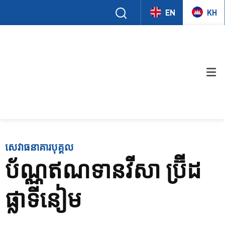
EN
KH
សេវាធនាគារបុគ្គល
ប័ណ្ណឥណទានវីសា ប្រ៊ីដ
ផ្លាទីនៀម