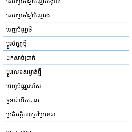
សេវាប្រចាំឆ្នាំប័ណ្ណបង្គោល
សេវាប្រចាំឆ្នាំប័ណ្ណរង
ចេញប័ណ្ណថ្មី
ប្ដូរប័ណ្ណថ្មី
ដកសាច់ប្រាក់
ប្ដូរលេខសម្ងាត់ថ្មី
ចេញប័ណ្ណរហ័ស
ទូទាត់យឺតពេល
ប្រតិបត្តិការក្រៅប្រទេស