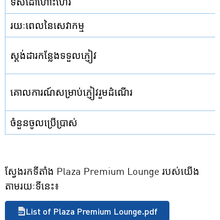
ទិសដៅហោះហើរ
រយៈពេលនៃសេវាកម្ម
ស្តង់ដារកន្លែងទទួលភ្ញៀវ
គោលការណ៍សម្រាប់ភ្ញៀវរួមដំណើរ
ចំនួនចូលប្រើប្រាស់
ស្វែងរកទីតាំង Plaza Premium Lounge របស់យើង
តាមរយៈទីនេះ៖
List of Plaza Premium Lounge.pdf