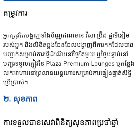
តម្រូវការ
អ្នកត្រូវតែបង្ហាញទាំងប័ណ្ណឥណទាន វីសា ប្រ៊ីដ ផ្លាទីនៀម
របស់អ្នក និងលិខិតឆ្លងដែនដែលបង្ហាញពីការកក់ដែលបាន
បញ្ជាក់សម្រាប់ការធ្វើដំណើរនៅថ្ងៃតែមួយ ឬថ្ងៃបន្ទាប់នៅ
បញ្ជរទទួលភ្ញៀវនៃ Plaza Premium Lounges ឬកន្លែង
លក់អាហារនៅព្រលានយន្តហោះសម្រាប់ការផ្ទៀងផ្ទាត់សិទ្ធិ
ប្រើប្រាស់។
២. សុខភាព
ការទទួលបានសេវាពិនិត្យសុខភាពប្រចាំឆ្នាំ