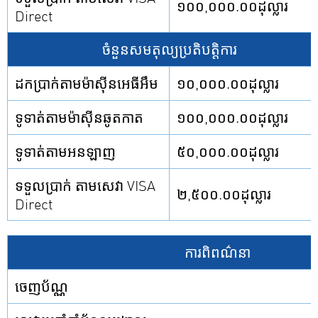
១០០,០០០.០០ដុល្លារ
Direct
ចំនួនសមតុល្យប្រតិបត្តិការ
ដកប្រាក់តាមម៉ាស៊ីនអេធីអឹម
១០,០០០.០០ដុល្លារ
ទូទាត់តាមម៉ាស៊ីនឆូតកាត
១០០,០០០.០០ដុល្លារ
ទូទាត់តាមអនឡាញ
៥០,០០០.០០ដុល្លារ
ទទួលប្រាក់ តាមសេវា VISA
២,៥០០.០០ដុល្លារ
Direct
ការពិពណ៌នា
ចេញប័ណ្ណ