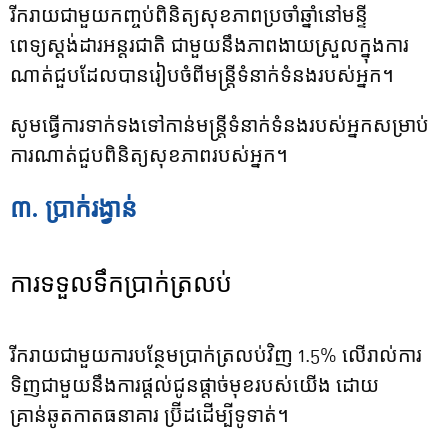
រីករាយជាមួយកញ្ចប់ពិនិត្យសុខភាពប្រចាំឆ្នាំនៅមន្ទី
ពេទ្យស្ដង់ដារអន្តរជាតិ ជាមួយនឹងភាពងាយស្រួលក្នុងការ
ណាត់ជួបដែលបានរៀបចំពីមន្រ្តីទំនាក់ទំនងរបស់អ្នក។
សូមធ្វើការទាក់ទងទៅកាន់មន្រ្តីទំនាក់ទំនងរបស់អ្នកសម្រាប់
ការណាត់ជួបពិនិត្យសុខភាពរបស់អ្នក។
៣. ប្រាក់រង្វាន់
ការទទួលទឹកប្រាក់ត្រលប់
រីករាយជាមួយការបន្ថែមប្រាក់ត្រលប់វិញ 1.5% លើរាល់ការ
ទិញជាមួយនឹងការផ្តល់ជូនផ្តាច់មុខរបស់យើង ដោយ
គ្រាន់ឆូតកាតធនាគារ ប្រ៊ីដដើម្បីទូទាត់។