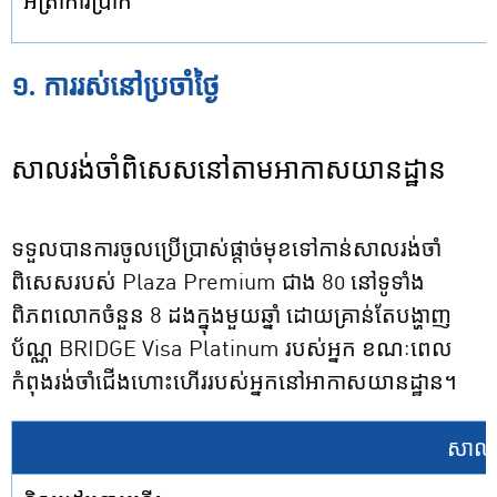
អត្រាការប្រាក់
១. ការរស់នៅប្រចាំថ្ងៃ
សាលរង់ចាំពិសេសនៅតាមអាកាសយានដ្ឋាន
ទទួលបានការចូលប្រើប្រាស់ផ្តាច់មុខទៅកាន់សាលរង់ចាំ
ពិសេសរបស់ Plaza Premium ជាង 80 នៅទូទាំង
ពិភពលោកចំនួន 8 ដងក្នុងមួយឆ្នាំ ដោយគ្រាន់តែបង្ហាញ
ប័ណ្ណ BRIDGE Visa Platinum របស់អ្នក ខណៈពេល
កំពុងរង់ចាំជើងហោះហើររបស់អ្នកនៅអាកាសយានដ្ឋាន។
សាលរង