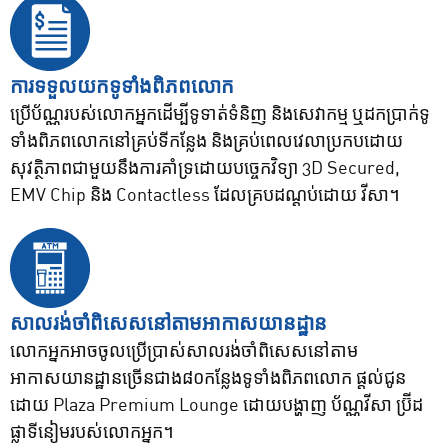
ការទទួលយកទូទាំងពិភពលោក
ប្រើប័ណ្ណរបស់លោកអ្នកដើម្បីទូទាត់ទំនិញ និងសេវាកម្ម ឬដកប្រាក់ទូ
ទាំងពិភពលោកនៅគ្រប់ទីកន្លែង និងគ្រប់ពេលវេលាប្រកបដោយ
សុវត្ថិភាពជាមួយនឹងការគាំទ្រដោយបច្ចេកវិទ្យា 3D Secured,
EMV Chip និង Contactless ដែលគ្របដណ្តប់ដោយ វីសា។
សាលរង់ចាំពិសេសនៅតាមអាកាសយានដ្ឋាន
លោកអ្នកអាចចូលប្រើប្រាស់សាលរង់ចាំពិសេសនៅតាម
អាកាសយានដ្ឋានច្រើនជាង៨០កន្លែងទូទាំងពិភពលោក ផ្តល់ជូន
ដោយ Plaza Premium Lounge ដោយបង្ហាញ ប័ណ្ណវីសា ប្រ៊ីដ
ផ្លាទីនៀមរបស់លោកអ្នក។