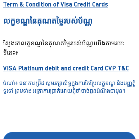
Term & Condition of Visa Credit Cards
លក្ខខណ្ឌនៃគុណតម្លៃរបស់ប័ណ្ណ
ស្វែងរកលក្ខខណ្ឌនៃគុណតម្លៃរបស់ប័ណ្ណយើងតាមរយៈ
ទីនេះ៖
VISA Platinum debit and credit Card CVP T&C
ចំណាំ៖ ធនាគារ ប្រ៊ីដ សូមរក្សាសិទ្ធក្នុងការកែប្រែលក្ខខណ្ឌ និងបញ្ញតិ្ត
ទូទៅ ព្រមទាំង អត្រាការប្រាក់ដោយពុំចាំបាច់ជូនដំណឹងជាមុន។