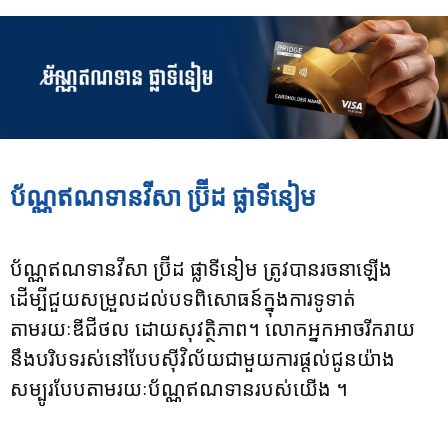
ប័ណ្ណឥណទានវីសា ប្រ៊ីដ ផ្លាទីនៀម
ប័ណ្ណ
ឥណទានវីសា ប្រ៊ីដ ផ្លាទីនៀម ត្រូវបានរចនាឡើង
ដើម្បីជួយសម្រួលដល់បទពិសោធន៍ក្នុងការទូទាត់
តាមរយៈឌីជីថល ដោយសុវត្ថិភាព។ លោកអ្នកអាចរីករាយ
នឹងបរិបទរស់នៅបែបស៊ីវិល័យជាមួយការផ្តល់ជូនយ៉ាង
សម្បូរបែបតាមរយៈប័ណ្ណឥណទានរបស់យើង ។